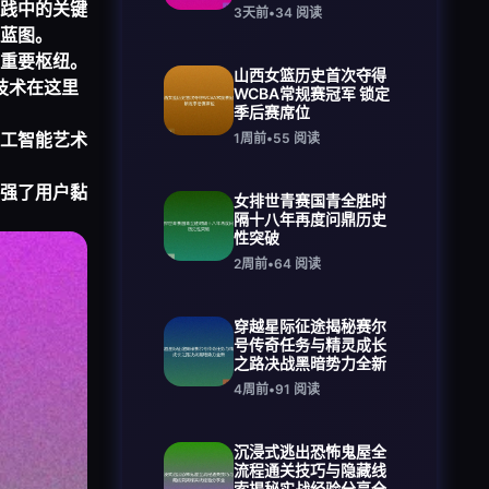
践中的关键
3天前
•
34
阅读
蓝图。
重要枢纽。
山西女篮历史首次夺得
技术在这里
WCBA常规赛冠军 锁定
季后赛席位
工智能艺术
1周前
•
55
阅读
强了用户黏
女排世青赛国青全胜时
隔十八年再度问鼎历史
性突破
2周前
•
64
阅读
穿越星际征途揭秘赛尔
号传奇任务与精灵成长
之路决战黑暗势力全新
4周前
•
91
阅读
沉浸式逃出恐怖鬼屋全
流程通关技巧与隐藏线
索揭秘实战经验分享全