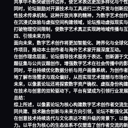
共享中不断突破创作边界，使艺术表达更加多样化与个性
同时，论坛鼓励对开源技术与工具进行二次开发与创新应
性技术传承机制。这种开放共享的精神，为数字艺术创作
在沉浸式体验与虚拟空间构建领域，论坛推动虚拟现实与
打破物理空间限制，使数字艺术真正实现跨地域传播与互
四、引领未来方向
面向未来，数字艺术创作将更加智能化、跨界化与全球化
作项目，推动本土创作者与海外艺术家开展深度互动。
在创作理念层面，论坛倡导技术服务于表达、创新源于文
题征集与公共议题创作，增强数字艺术在社会传播中的影
同时，平台持续优化数据分析与用户画像系统，为创作者
地了解市场需求与观众偏好，从而实现艺术理想与市场价
未来，以像素论坛还将探索数字资产确权、虚拟身份构建
在技术与创意的双轮驱动下，平台有望成为引领行业发展
总结：
综上所述，以像素论坛为核心构建数字艺术创作者交流生
同共建、技术融合创新与未来方向引领，论坛不断强化其
在创意技术持续迭代与文化表达不断升级的背景下，以像
力。以平台为核心的生态体系不仅塑造了创作者交流的新