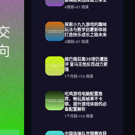
4周前
•
97
阅读
探索小九九游戏的趣味
玩法与数学启蒙新体验
打造快乐成长之路未来
4周前
•
97
阅读
姆巴佩狂轰38球仍遭批
评 皇马无他反而战力更
强
1个月前
•
110
阅读
吃鸡游戏电脑配置推
荐，畅玩高帧率不卡
顿，提升游戏体验的必
备配置解析
1个月前
•
114
阅读
中国体操队世锦赛收获