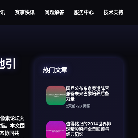
视讯
赛事快讯
问题解答
服务中心
技术支持
地引
热门文章
国乒公布东京奥运阵容
兼备未来巴黎培养后备
力量
2天前
•
26
阅读
像素论坛为
值得铭记的2014世界排
措。本文围
球精彩瞬间全景回顾与
态协同共
经典记忆