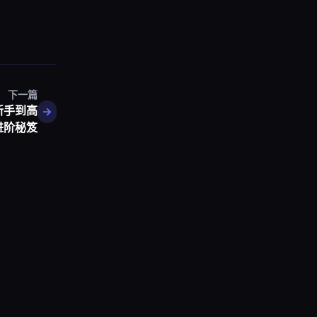
下一篇
新手到高
进阶秘笈