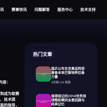
视讯
赛事快讯
问题解答
服务中心
技术支持
热门文章
国乒公布东京奥运阵容
兼备未来巴黎培养后备
力量
内容：
4天前
•
34
阅读
到成为联赛
值得铭记的2014世界排
、技术提
球精彩瞬间全景回顾与
经典记忆
面的指导，