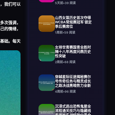
5天前
•
39
阅读
，我们可以
山西女篮历史首次夺得
WCBA常规赛冠军 锁定
多次强调，
季后赛席位
己的情绪，
1周前
•
59
阅读
基础。每天
女排世青赛国青全胜时
隔十八年再度问鼎历史
性突破
2周前
•
68
阅读
穿越星际征途揭秘赛尔
号传奇任务与精灵成长
之路决战黑暗势力全新
4周前
•
96
阅读
沉浸式逃出恐怖鬼屋全
流程通关技巧与隐藏线
索揭秘实战经验分享全