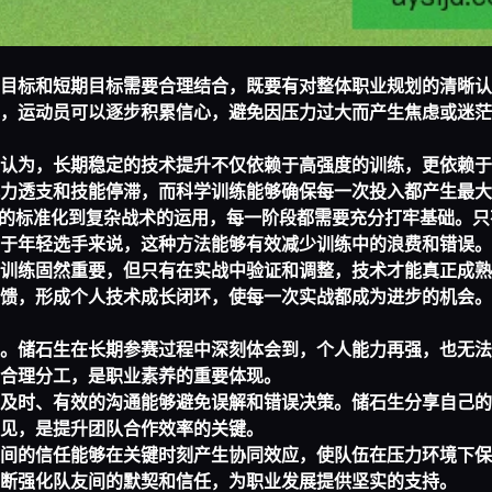
目标和短期目标需要合理结合，既要有对整体职业规划的清晰认
，运动员可以逐步积累信心，避免因压力过大而产生焦虑或迷茫
认为，长期稳定的技术提升不仅依赖于高强度的训练，更依赖于
力透支和技能停滞，而科学训练能够确保每一次投入都产生最大
作的标准化到复杂战术的运用，每一阶段都需要充分打牢基础。只
于年轻选手来说，这种方法能够有效减少训练中的浪费和错误。
训练固然重要，但只有在实战中验证和调整，技术才能真正成熟
馈，形成个人技术成长闭环，使每一次实战都成为进步的机会。
。储石生在长期参赛过程中深刻体会到，个人能力再强，也无法
合理分工，是职业素养的重要体现。
及时、有效的沟通能够避免误解和错误决策。储石生分享自己的
见，是提升团队合作效率的关键。
间的信任能够在关键时刻产生协同效应，使队伍在压力环境下保
断强化队友间的默契和信任，为职业发展提供坚实的支持。