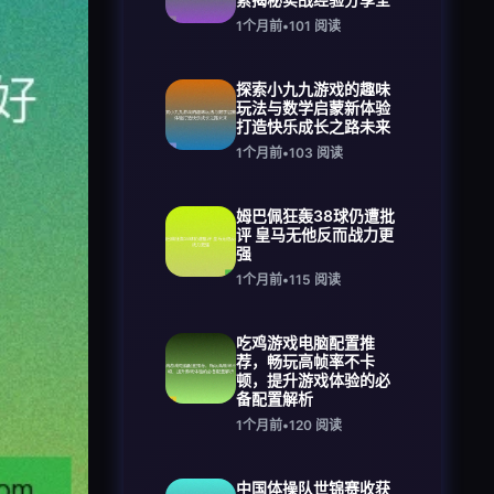
1个月前
•
101
阅读
探索小九九游戏的趣味
玩法与数学启蒙新体验
打造快乐成长之路未来
1个月前
•
103
阅读
姆巴佩狂轰38球仍遭批
评 皇马无他反而战力更
强
1个月前
•
115
阅读
吃鸡游戏电脑配置推
荐，畅玩高帧率不卡
顿，提升游戏体验的必
备配置解析
1个月前
•
120
阅读
中国体操队世锦赛收获